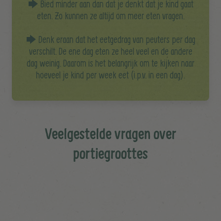
🡆 Bied minder aan dan dat je denkt dat je kind gaat
eten. Zo kunnen ze altijd om meer eten vragen.
🡆 Denk eraan dat het eetgedrag van peuters per dag
verschilt. De ene dag eten ze heel veel en de andere
dag weinig. Daarom is het belangrijk om te kijken naar
hoeveel je kind per week eet (i.p.v. in een dag).
Veelgestelde vragen over
portiegroottes