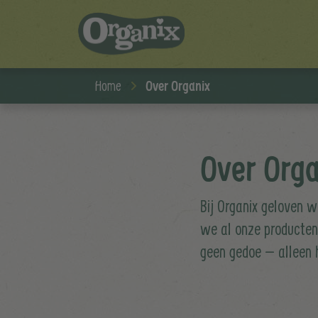
Skip to main content
Home
Over Organix
Over Orga
Bij Organix geloven w
we al onze producten 
geen gedoe – alleen h