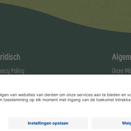
ridisch
Algem
ivacy Policy
Onze Mi
kie Policy
Onze Vis
gemene voorwaarden