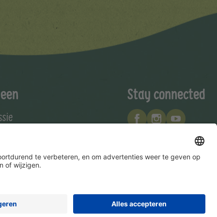
een
Stay connected
ssie
ie
Hero Global
Copyright © Hero Benelux 2026