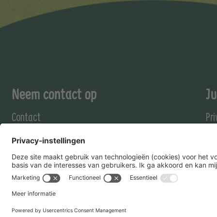
Neem contact op
Ju
Contact
Pr
Coo
Al