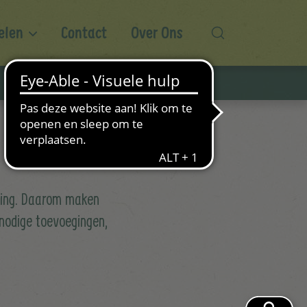
elen
Contact
Over Ons
eding. Daarom maken
nnodige toevoegingen,