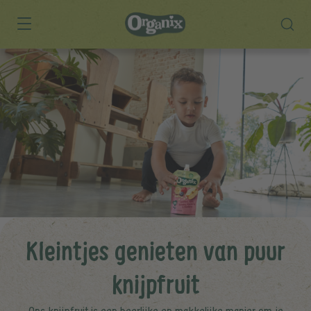
Skip to main content
Kleintjes genieten van puur
knijpfruit