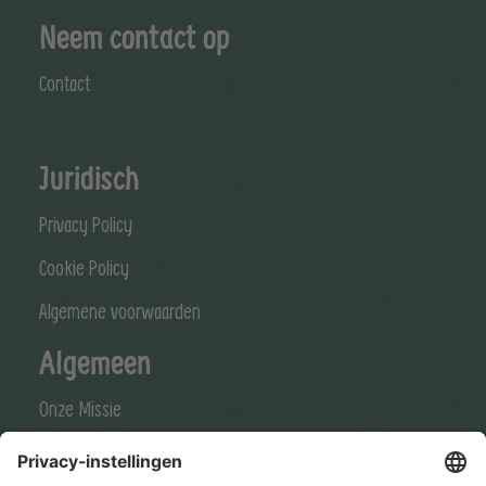
Neem contact op
Contact
Juridisch
Privacy Policy
Cookie Policy
Algemene voorwaarden
Algemeen
Onze Missie
Onze Visie