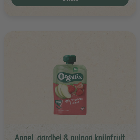
Appel, aardbei & quinoa knijpfruit