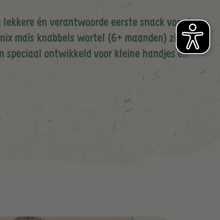
 lekkere én verantwoorde eerste snack voor je
anix maïs knabbels wortel (6+ maanden) zijn
en speciaal ontwikkeld voor kleine handjes en