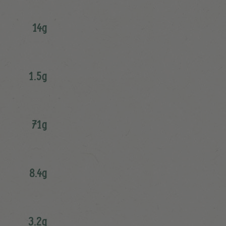
14g
1.5g
71g
8.4g
3.2g