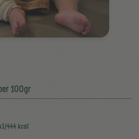
per 100gr
kJ/444 kcal