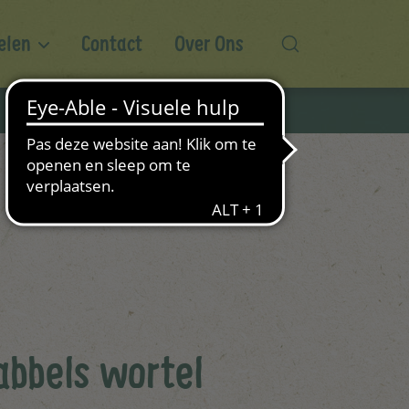
elen
Contact
Over Ons
abbels wortel