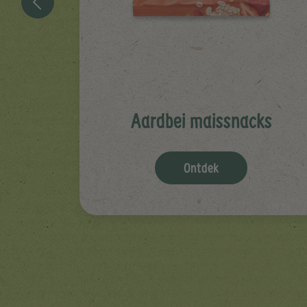
na,
weet
pfruit
Aardbei maissnacks
Ontdek