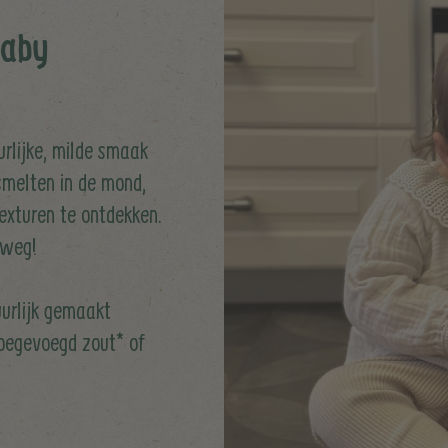
baby
rlijke, milde smaak
smelten in de mond,
exturen te ontdekken.
rweg!
uurlijk gemaakt
oegevoegd zout* of