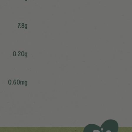
7.8g
0.20g
0.60mg