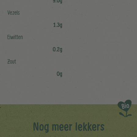
9.0g
Vezels
1.3g
Eiwitten
0.2g
Zout
0g
Nog meer lekkers